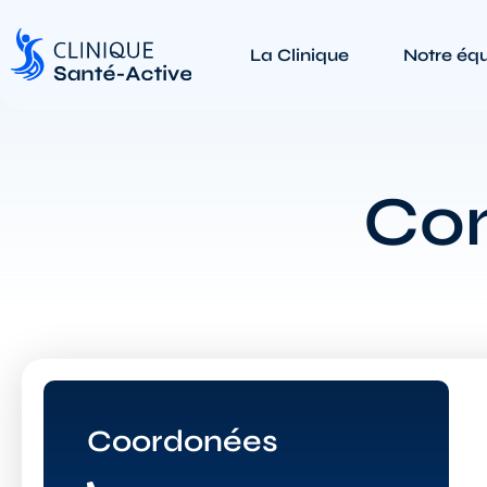
La Clinique
Notre éq
Con
Coordonées